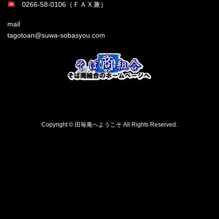
0266-58-0106（ＦＡＸ兼）
mail
tagotoan@suwa-sobasyou.com
Copyright © 田毎庵へようこそ All Rights Reserved.