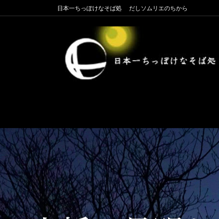
コ
ナ
日本一ちっぽけなそば処 だしソムリエのちから
ン
ビ
テ
ゲ
ン
ー
ツ
シ
に
ョ
移
ン
動
に
移
動